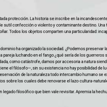
ada protección. La historia se inscribe en la incandescent
e sutil confección o violento y contaminante destino. Una te
 soñar. Todos los objetos comparten una particularidad: in
 dominio ha organizado la sociedad. ¿Podemos preservar la 
a pareja luchando en el fango ¿qué sería de los guerreros 
ada, como catástrofe, damos por accesoria a natura siendo 
iene el filósofo—, sin su existencia no hay posibilidad de 
 preservación de la naturaleza todo intercambio humano se e
os sobre los cuales debe renovarse el lazo cultura-natural
legado filosófico que bien vale revisitar. Apremia la hechur